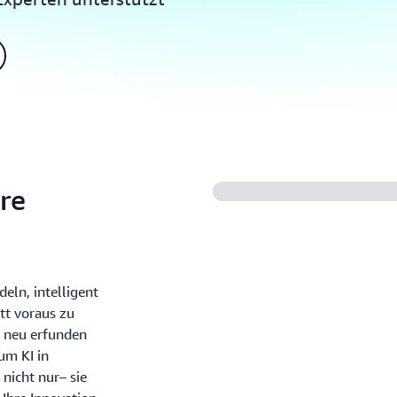
hre
eln, intelligent
tt voraus zu
t neu erfunden
um KI in
 nicht nur– sie