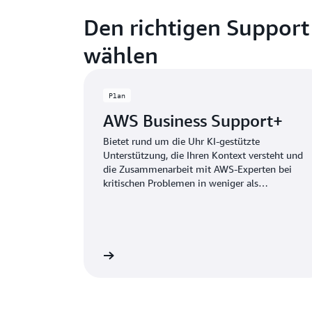
Den richtigen Support 
wählen
Plan
AWS Business Support+
Bietet rund um die Uhr KI-gestützte
Unterstützung, die Ihren Kontext versteht und
die Zusammenarbeit mit AWS-Experten bei
kritischen Problemen in weniger als
30 Minuten ermöglicht.
itere Informationen
Weitere Inf