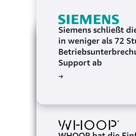
Siemens schließt d
in weniger als 72 
Betriebsunterbrech
Support ab
Die Fallstudie lesen
WHOOP hat die Einf