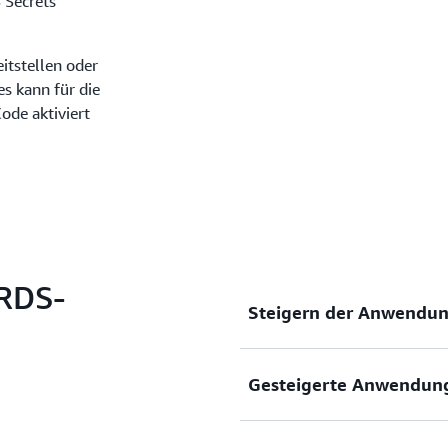
 Secrets
eitstellen oder
s kann für die
de aktiviert
-RDS-
Steigern der Anwendun
Gesteigerte Anwendung
RDS-Proxy verwaltet einen 
RDS-Datenbank-Instances un
Datenbank-Rechen- und Spe