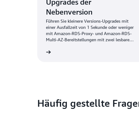
Upgrades der
Nebenversion
Führen Sie kleinere Versions-Upgrades mit
einer Ausfallzeit von 1 Sekunde oder weniger
mit Amazon-RDS-Proxy- und Amazon-RDS-
Multi-AZ-Bereitstellungen mit zwei lesbaren
Standbys durch
itere Informationen
Weitere Inf
Häufig gestellte Frag