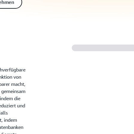
nehmen
chverfügbare
nktion von
barer macht,
d gemeinsam
 indem die
eduziert und
alls
t, indem
Datenbanken