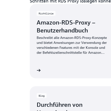
Schritten mit RDS Proxy loslegen könne
Richtlinie
Amazon-RDS-Proxy –
Benutzerhandbuch
Beschreibt alle Amazon-RDS-Proxy-Konzepte
und bietet Anweisungen zur Verwendung der
verschiedenen Features mit der Konsole und
der Befehlszeilenschnittstelle für Amazon
RDS.
itere Informationen
Weitere Inf
Blog
Durchführen von