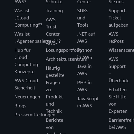
AWS?
Schritte
Center
Sie uns
Was ist
Training
SDKs
Support-
„Cloud
und
Ticket
AWS
Computing“?
Tools
aufgeben
Trust
Was ist
Center
.NET auf
AWS
„Agentenbasierte KI“?
AWS
re:Post
AWS-
Hub für
Lösungsportfolio
Python
Wissenscen
Cloud-
in AWS
Architekturzentrum
AWS
Computing-
Java in
Support
Häufig
Konzepte
AWS
–
gestellte
AWS Cloud
Überblick
Fragen
PHP in
Sicherheit
zu
AWS
Erhalten
Neuerungen
Produkt
Sie Hilfe
JavaScript
und
von
Blogs
in AWS
Technik
Experten
Pressemitteilungen
Berichte
Barrierefrei
von
bei AWS