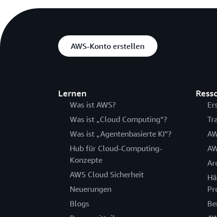
AWS-Konto erstellen
Lernen
Ress
Was ist AWS?
Er
Was ist „Cloud Computing“?
Tr
Was ist „Agentenbasierte KI“?
AW
Hub für Cloud-Computing-
AW
Konzepte
Ar
AWS Cloud Sicherheit
Hä
Neuerungen
Pr
Blogs
Be