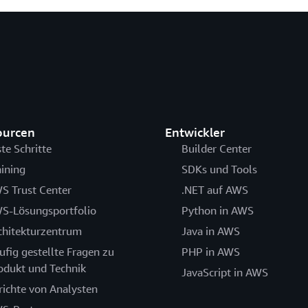
ourcen
Entwickler
ste Schritte
Builder Center
aining
SDKs und Tools
S Trust Center
.NET auf AWS
S-Lösungsportfolio
Python in AWS
chitekturzentrum
Java in AWS
ufig gestellte Fragen zu
PHP in AWS
odukt und Technik
JavaScript in AWS
richte von Analysten