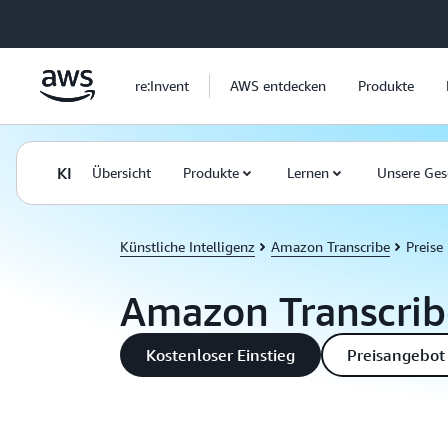
Überspringen zum Hauptinhalt
re:Invent
AWS entdecken
Produkte
KI
Übersicht
Produkte
Lernen
Unsere Ges
Künstliche Intelligenz
Amazon Transcribe
Preise
Amazon Transcribe
Kostenloser Einstieg
Preisangebot