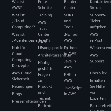
Was ist
Erste
Builder
Kontaktiere
AWS?
Schritte
Center
Sie uns
Was ist
Training
SDKs
Support-
„Cloud
und
Ticket
AWS
Computing“?
Tools
aufgeben
Trust
Was ist
Center
.NET auf
AWS
„Agentenbasierte KI“?
AWS
re:Post
AWS-
Hub für
Lösungsportfolio
Python
Wissenscen
Cloud-
in AWS
Architekturzentrum
AWS
Computing-
Java in
Support
Häufig
Konzepte
AWS
–
gestellte
AWS Cloud
Überblick
Fragen
PHP in
Sicherheit
zu
AWS
Erhalten
Neuerungen
Produkt
Sie Hilfe
JavaScript
und
von
Blogs
in AWS
Technik
Experten
Pressemitteilungen
Berichte
Barrierefrei