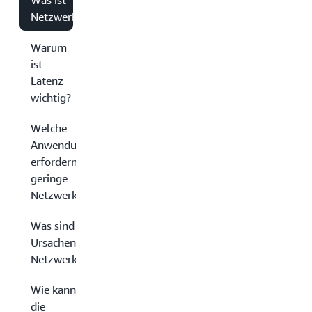
Was ist
Netzwerklatenz?
Warum
ist
Latenz
wichtig?
Welche
Anwendungen
erfordern eine
geringe
Netzwerklatenz?
Was sind die
Ursachen für
Netzwerklatenz?
Wie kann man
die