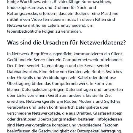
Einige Workflows, wie z. B. videofähige Bohrmaschinen,
Endoskopiekameras und Drohnen für Such- und
Rettungszwecke, erfordern, dass ein Bediener eine Maschine
mithilfe von Video fernsteuern muss. In diesen Fällen sind
Netzwerke mit hoher Latenz entscheidend, um
lebensbedrohliche Folgen zu vermeiden.
Was sind die Ursachen für Netzwerklatenz?
In Netzwerk-Begriffen ausgedrückt, kommunizieren ein Client-
Gerät und ein
Server über ein Computernetzwerk miteinander.
Der Client sendet Datenanfragen und der Server sendet
Datenantworten. Eine Reihe von Geräten wie Router, Switches
oder Firewalls und Verbindungen wie Kabel oder drahtlose
Übertragung bilden das Computernetzwerk. In Form von
kleinen Datenpaketen springen Datenanfragen und -antworten
über Links von einem Gerät zum anderen, bis sie ihr Ziel
erreichen. Netzwerkgeräte wie Router, Modems und Switches
verarbeiten und leiten kontinuierlich Datenpakete über
verschiedene Netzwerkpfade, die aus Drähten, Glasfaserkabeln
oder drahtlosen Übertragungsmedien bestehen. Infolgedessen
sind Netzwerkvorgänge komplex und verschiedene Faktoren
beeinflussen die Geschwindigkeit der Datenpaketübertragung.