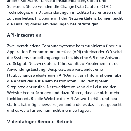
andere Software, Transaktionsdatenbanken, Cloud und
Sensoren. Sie verwenden die Change Data Capture (CDC)-
Technologie, um Datenänderungen in Echtzeit zu erfassen und
zu verarbeiten. Probleme mit der Netzwerklatenz können leicht
die Leistung dieser Anwendungen beeinträchtigen.
API-Integration
Zwei verschiedene Computersysteme kommunizieren über ein
Application Programming Interface (API) miteinander. Oft wird
die Systemverarbeitung angehalten, bis eine API eine Antwort
zurückgibt. Netzwerklatenz führt somit zu Problemen mit der
Anwendungsleistung. Beispielsweise verwendet eine
Flugbuchungswebsite einen API-Aufruf, um Informationen über
die Anzahl der auf einem bestimmten Flug verfügbaren
Sitzplätze abzurufen. Netzwerklatenz kann die Leistung der
Website beeinträchtigen und dazu führen, dass sie nicht mehr
funktioniert. Bis die Website die API-Antwort erhält und neu
startet, hat möglicherweise jemand anderes das Ticket gebucht
und es wäre für Sie nun nicht mehr verfügbar.
Videofähiger Remote-Betrieb