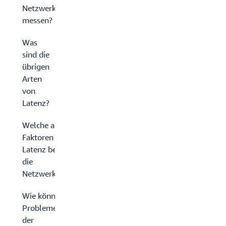
Netzwerklatenz
messen?
Was
sind die
übrigen
Arten
von
Latenz?
Welche anderen
Faktoren als die
Latenz bestimmen
die
Netzwerkleistung?
Wie können Sie
Probleme mit
der