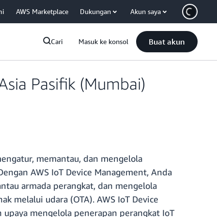
mi
AWS Marketplace
Dukungan
Akun saya
Buat akun
Cari
Masuk ke konsol
sia Pasifik (Mumbai)
engatur, memantau, dan mengelola
a. Dengan AWS IoT Device Management, Anda
antau armada perangkat, dan mengelola
nak melalui udara (OTA). AWS IoT Device
upaya mengelola penerapan perangkat IoT