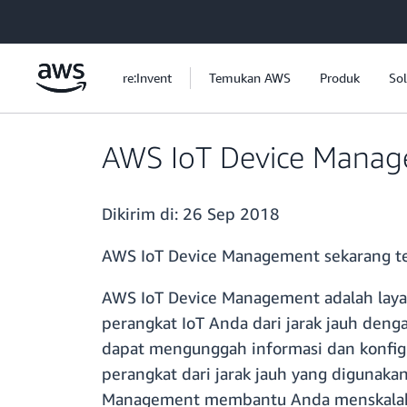
a11y-skip-to-main-content
re:Invent
Temukan AWS
Produk
Sol
AWS IoT Device Managem
Dikirim di:
26 Sep 2018
AWS IoT Device Management sekarang ters
AWS IoT Device Management adalah lay
perangkat IoT Anda dari jarak jauh den
dapat mengunggah informasi dan konfig
perangkat dari jarak jauh yang digunaka
Management membantu Anda menskalakan