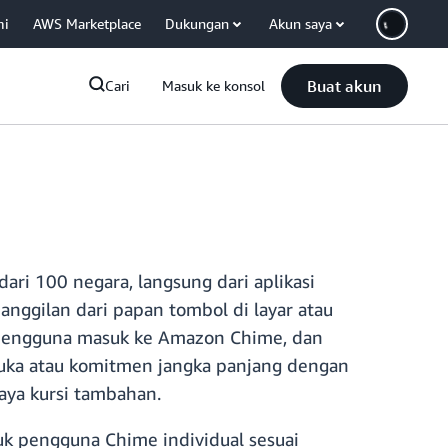
mi
AWS Marketplace
Dukungan
Akun saya
Buat akun
Cari
Masuk ke konsol
i 100 negara, langsung dari aplikasi
ggilan dari papan tombol di layar atau
 pengguna masuk ke Amazon Chime, dan
muka atau komitmen jangka panjang dengan
aya kursi tambahan.
tuk pengguna Chime individual sesuai