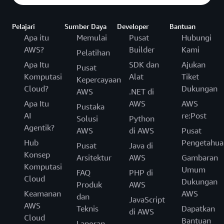
Pelajari
Sumber Daya
Developer
Bantuan
Apa itu
Memulai
Pusat
Hubungi
AWS?
Builder
Kami
Pelatihan
Apa Itu
SDK dan
Ajukan
Pusat
Komputasi
Alat
Tiket
Kepercayaan
Cloud?
Dukungan
AWS
.NET di
Apa Itu
AWS
AWS
Pustaka
AI
re:Post
Solusi
Python
Agentik?
AWS
di AWS
Pusat
Hub
Pengetahua
Pusat
Java di
Konsep
Arsitektur
AWS
Gambaran
Komputasi
Umum
FAQ
PHP di
Cloud
Dukungan
Produk
AWS
Keamanan
AWS
dan
JavaScript
AWS
Teknis
Dapatkan
di AWS
Cloud
Bantuan
Laporan