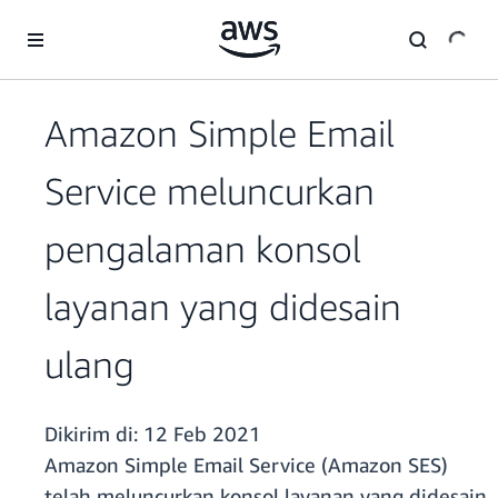
a11y-skip-to-main-content
Amazon Simple Email
Service meluncurkan
pengalaman konsol
layanan yang didesain
ulang
Dikirim di:
12 Feb 2021
Amazon Simple Email Service (Amazon SES)
telah meluncurkan konsol layanan yang didesain