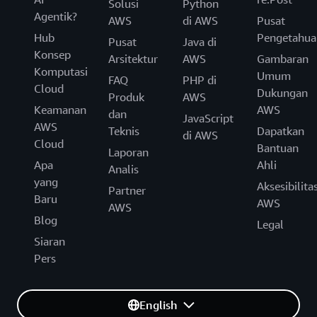
Solusi
Python
Agentik?
AWS
di AWS
Pusat
Hub
Pengetahua
Pusat
Java di
Konsep
Arsitektur
AWS
Gambaran
Komputasi
Umum
FAQ
PHP di
Cloud
Dukungan
Produk
AWS
Keamanan
AWS
dan
JavaScript
AWS
Teknis
Dapatkan
di AWS
Cloud
Bantuan
Laporan
Apa
Ahli
Analis
yang
Aksesibilita
Partner
Baru
AWS
AWS
Blog
Legal
Siaran
Pers
English