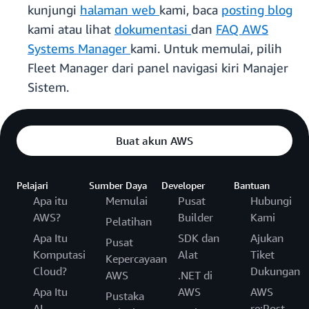
kunjungi
halaman web
kami, baca
posting blog
kami atau lihat
dokumentasi
dan
FAQ AWS
Systems Manager
kami. Untuk memulai, pilih
Fleet Manager dari panel navigasi kiri Manajer
Sistem.
Buat akun AWS
Pelajari
Sumber Daya
Developer
Bantuan
Apa itu
Memulai
Pusat
Hubungi
AWS?
Builder
Kami
Pelatihan
Apa Itu
SDK dan
Ajukan
Pusat
Komputasi
Alat
Tiket
Kepercayaan
Cloud?
Dukungan
AWS
.NET di
Apa Itu
AWS
AWS
Pustaka
AI
re:Post