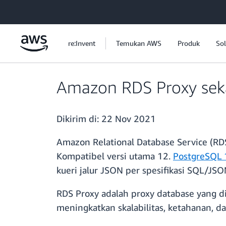
a11y-skip-to-main-content
re:Invent
Temukan AWS
Produk
Sol
Amazon RDS Proxy sek
Dikirim di:
22 Nov 2021
Amazon Relational Database Service (R
Kompatibel versi utama 12.
PostgreSQL
kueri jalur JSON per spesifikasi SQL/JSO
RDS Proxy adalah proxy database yang d
meningkatkan skalabilitas, ketahanan, d