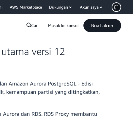
mi
AWS Marketplace
Dukungan
Akun saya
Buat akun
Cari
Masuk ke konsol
utama versi 12
dan Amazon Aurora PostgreSQL - Edisi
, kemampuan partisi yang ditingkatkan,
ase Aurora dan RDS. RDS Proxy membantu