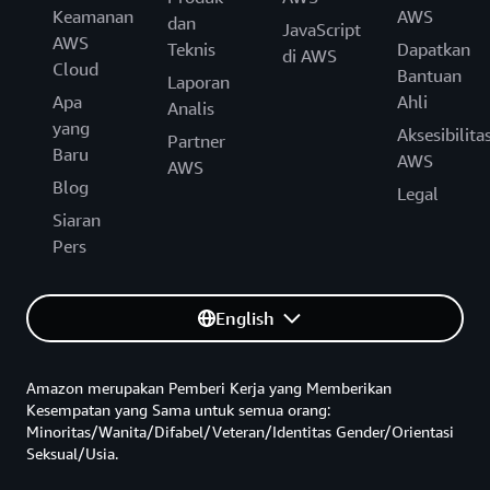
Keamanan
AWS
dan
JavaScript
AWS
Teknis
Dapatkan
di AWS
Cloud
Bantuan
Laporan
Apa
Ahli
Analis
yang
Aksesibilita
Partner
Baru
AWS
AWS
Blog
Legal
Siaran
Pers
English
Amazon merupakan Pemberi Kerja yang Memberikan
Kesempatan yang Sama untuk semua orang:
Minoritas/Wanita/Difabel/Veteran/Identitas Gender/Orientasi
Seksual/Usia.