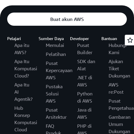
Buat akun AWS
Pelajari
Sumber Daya
Developer
Bantuan
Apa itu
Memulai
Pusat
Hubungi
AWS?
Builder
Kami
Pelatihan
Apa Itu
SDK dan
Ajukan
Pusat
Komputasi
Alat
Tiket
Kepercayaan
Cloud?
Dukungan
AWS
.NET di
Apa Itu
AWS
AWS
Pustaka
AI
re:Post
Solusi
Python
Agentik?
AWS
di AWS
Pusat
Hub
Pengetahua
Pusat
Java di
Konsep
Arsitektur
AWS
Gambaran
Komputasi
Umum
FAQ
PHP di
Cloud
Dukungan
Produk
AWS