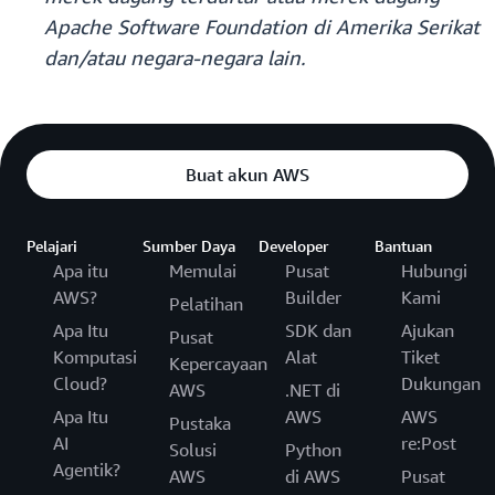
Apache Software Foundation
di Amerika Serikat
dan/atau negara-negara lain.
Buat akun AWS
Pelajari
Sumber Daya
Developer
Bantuan
Apa itu
Memulai
Pusat
Hubungi
AWS?
Builder
Kami
Pelatihan
Apa Itu
SDK dan
Ajukan
Pusat
Komputasi
Alat
Tiket
Kepercayaan
Cloud?
Dukungan
AWS
.NET di
Apa Itu
AWS
AWS
Pustaka
AI
re:Post
Solusi
Python
Agentik?
AWS
di AWS
Pusat