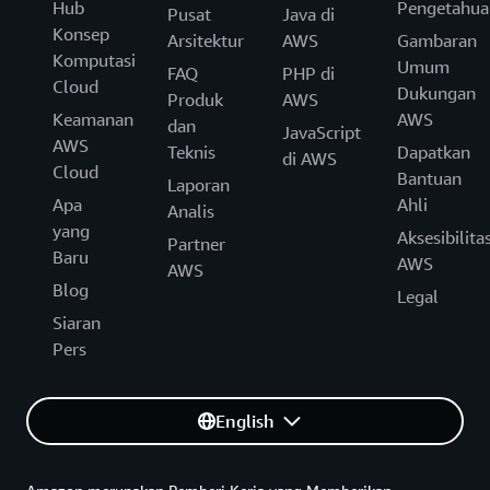
Hub
Pengetahua
Pusat
Java di
Konsep
Arsitektur
AWS
Gambaran
Komputasi
Umum
FAQ
PHP di
Cloud
Dukungan
Produk
AWS
Keamanan
AWS
dan
JavaScript
AWS
Teknis
Dapatkan
di AWS
Cloud
Bantuan
Laporan
Apa
Ahli
Analis
yang
Aksesibilita
Partner
Baru
AWS
AWS
Blog
Legal
Siaran
Pers
English