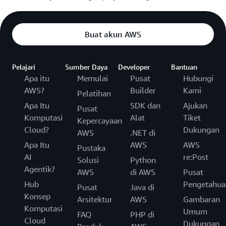
Buat akun AWS
Pelajari
Sumber Daya
Developer
Bantuan
Apa itu
Memulai
Pusat
Hubungi
AWS?
Builder
Kami
Pelatihan
Apa Itu
SDK dan
Ajukan
Pusat
Komputasi
Alat
Tiket
Kepercayaan
Cloud?
Dukungan
AWS
.NET di
Apa Itu
AWS
AWS
Pustaka
AI
re:Post
Solusi
Python
Agentik?
AWS
di AWS
Pusat
Hub
Pengetahua
Pusat
Java di
Konsep
Arsitektur
AWS
Gambaran
Komputasi
Umum
FAQ
PHP di
Cloud
Dukungan