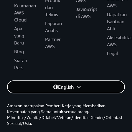
Produk
AWS
Keamanan
AWS
dan
JavaScript
AWS
Teknis
Dapatkan
di AWS
Cloud
Bantuan
Laporan
Apa
Ahli
Analis
yang
Aksesibilita
Partner
Baru
AWS
AWS
Blog
Legal
Siaran
Pers
English
Amazon merupakan Pemberi Kerja yang Memberikan
Kesempatan yang Sama untuk semua orang:
Minoritas/Wanita/Difabel/Veteran/Identitas Gender/Orientasi
Seksual/Usia.