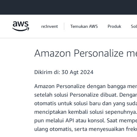
a11y-skip-to-main-content
re:Invent
Temukan AWS
Produk
Sol
Amazon Personalize me
Dikirim di:
30 Agt 2024
Amazon Personalize dengan bangga mem
setelah solusi Personalize dibuat. Deng
otomatis untuk solusi baru dan yang su
menciptakan kembali solusi sepenuhnya.
pun melalui API atau konsol. Saat mempe
ulang otomatis, serta menyesuaikan frek