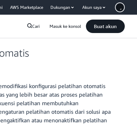
mi
AWS Marketplace
Dukungan
Akun saya
Buat akun
Cari
Masuk ke konsol
tomatis
ifikasi konfigurasi pelatihan otomatis
s yang lebih besar atas proses pelatihan
rekuensi pelatihan membutuhkan
gaturan pelatihan otomatis dari solusi apa
mengaktifkan atau menonaktifkan pelatihan