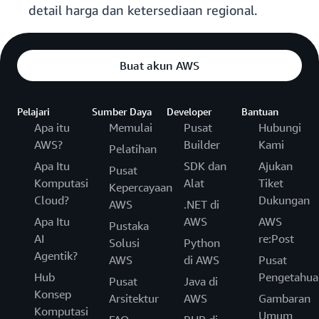
detail harga dan ketersediaan regional.
Buat akun AWS
Pelajari
Sumber Daya
Developer
Bantuan
Apa itu
Memulai
Pusat
Hubungi
AWS?
Builder
Kami
Pelatihan
Apa Itu
SDK dan
Ajukan
Pusat
Komputasi
Alat
Tiket
Kepercayaan
Cloud?
Dukungan
AWS
.NET di
Apa Itu
AWS
AWS
Pustaka
AI
re:Post
Solusi
Python
Agentik?
AWS
di AWS
Pusat
Hub
Pengetahua
Pusat
Java di
Konsep
Arsitektur
AWS
Gambaran
Komputasi
Umum