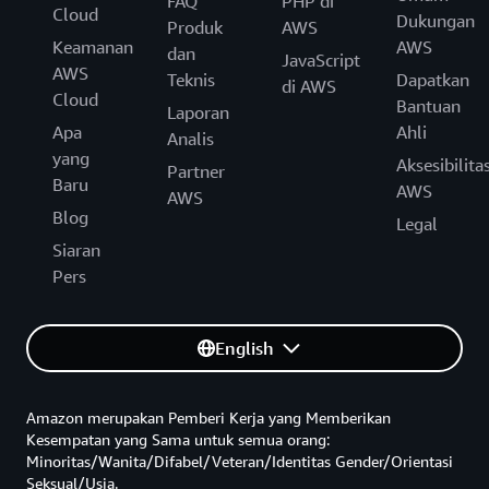
FAQ
PHP di
Cloud
Dukungan
Produk
AWS
Keamanan
AWS
dan
JavaScript
AWS
Teknis
Dapatkan
di AWS
Cloud
Bantuan
Laporan
Apa
Ahli
Analis
yang
Aksesibilita
Partner
Baru
AWS
AWS
Blog
Legal
Siaran
Pers
English
Amazon merupakan Pemberi Kerja yang Memberikan
Kesempatan yang Sama untuk semua orang:
Minoritas/Wanita/Difabel/Veteran/Identitas Gender/Orientasi
Seksual/Usia.