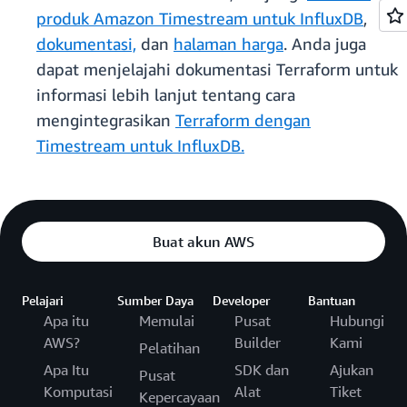
produk Amazon Timestream untuk InfluxDB
,
dokumentasi,
dan
halaman harga
. Anda juga
dapat menjelajahi dokumentasi Terraform untuk
informasi lebih lanjut tentang cara
mengintegrasikan
Terraform dengan
Timestream untuk InfluxDB.
Buat akun AWS
Pelajari
Sumber Daya
Developer
Bantuan
Apa itu
Memulai
Pusat
Hubungi
AWS?
Builder
Kami
Pelatihan
Apa Itu
SDK dan
Ajukan
Pusat
Komputasi
Alat
Tiket
Kepercayaan