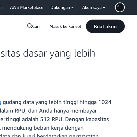
mi
AWS Marketplace
Dukungan
Akun saya
Buat akun
Cari
Masuk ke konsol
itas dasar yang lebih
s
gudang data yang lebih tinggi hingga 1024
a dalam RPU, dan Anda hanya membayar
tertinggi adalah 512 RPU. Dengan kapasitas
tuk mendukung beban kerja dengan
ta dan kueri berdasarkan persyaratan