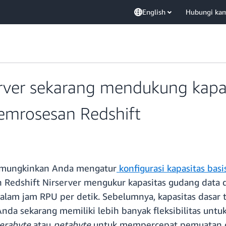
English
Hubungi ka
rver sekarang mendukung kapas
Pemrosesan Redshift
mungkinkan Anda mengatur
konfigurasi kapasitas basi
on Redshift Nirserver mengukur kapasitas gudang dat
dalam jam RPU per detik. Sebelumnya, kapasitas dasar 
Anda sekarang memiliki lebih banyak fleksibilitas un
terabyte
atau
petabyte
untuk mempercepat pemuatan da