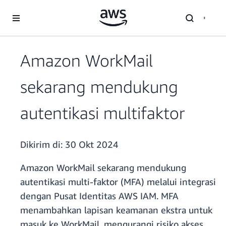
a11y-skip-to-main-content
Amazon WorkMail
sekarang mendukung
autentikasi multifaktor
Dikirim di:
30 Okt 2024
Amazon WorkMail sekarang mendukung
autentikasi multi-faktor (MFA) melalui integrasi
dengan Pusat Identitas AWS IAM. MFA
menambahkan lapisan keamanan ekstra untuk
masuk ke WorkMail, mengurangi risiko akses