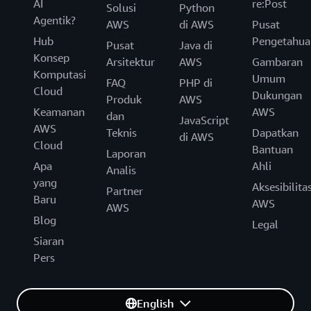
AI
re:Post
Solusi
Python
Agentik?
AWS
di AWS
Pusat
Hub
Pengetahua
Pusat
Java di
Konsep
Arsitektur
AWS
Gambaran
Komputasi
Umum
FAQ
PHP di
Cloud
Dukungan
Produk
AWS
Keamanan
AWS
dan
JavaScript
AWS
Teknis
Dapatkan
di AWS
Cloud
Bantuan
Laporan
Apa
Ahli
Analis
yang
Aksesibilita
Partner
Baru
AWS
AWS
Blog
Legal
Siaran
Pers
English