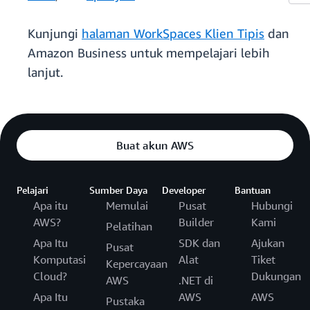
Kunjungi
halaman WorkSpaces Klien Tipis
dan
Amazon Business untuk mempelajari lebih
lanjut.
Buat akun AWS
Pelajari
Sumber Daya
Developer
Bantuan
Apa itu
Memulai
Pusat
Hubungi
AWS?
Builder
Kami
Pelatihan
Apa Itu
SDK dan
Ajukan
Pusat
Komputasi
Alat
Tiket
Kepercayaan
Cloud?
Dukungan
AWS
.NET di
Apa Itu
AWS
AWS
Pustaka