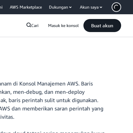
mi
AWS Marketplace
Dukungan
Akun saya
Buat akun
Cari
Masuk ke konsol
tanam di Konsol Manajemen AWS. Baris
lankan, men-debug, dan men-deploy
, baris perintah sulit untuk digunakan.
AWS dan memberikan saran perintah yang
vitas.