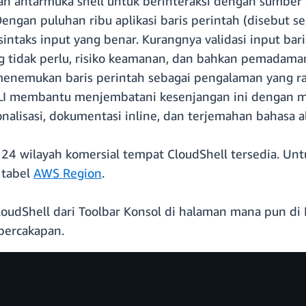
n antarmuka shell untuk berinteraksi dengan sumber
ngan puluhan ribu aplikasi baris perintah (disebut se
ntaks input yang benar. Kurangnya validasi input bari
g tidak perlu, risiko keamanan, dan bahkan pemadam
 menemukan baris perintah sebagai pengalaman yang 
CLI membantu menjembatani kesenjangan ini dengan me
sonalisasi, dokumentasi inline, dan terjemahan bahasa a
4 wilayah komersial tempat CloudShell tersedia. Un
 tabel
AWS Region
.
oudShell dari Toolbar Konsol di halaman mana pun 
percakapan.