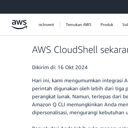
a11y-skip-to-main-content
re:Invent
Temukan AWS
Produk
Sol
AWS CloudShell sekar
Dikirim di:
16 Okt 2024
Hari ini, kami mengumumkan integrasi 
perintah digunakan oleh lebih dari tig
perangkat lunak. Namun, terlepas dari b
Amazon Q CLI memungkinkan Anda mengg
dipersonalisasi, mengurangi kebutuhan 