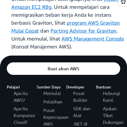
Amazon EC2 R8g
. Untuk mempelajari cara
memigrasikan beban kerja Anda ke instans
berbasis Graviton, lihat
program AWS Graviton
Mulai Cepat
dan
Porting Advisor for Graviton
.
Untuk memulai, lihat
AWS Management Console
(Konsol Manajemen AWS).
Buat akun AWS
Pelajari
Sumber Daya
Developer
Bantuan
Apa itu
Memulai
Pusat
Hubungi
AWS?
Builder
Kami
Pelatihan
Apa Itu
SDK dan
Ajukan
Pusat
Komputasi
Alat
Tiket
Kepercayaan
Cloud?
Dukungan
AWS
.NET di