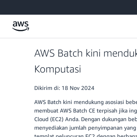
a11y-skip-to-main-content
AWS Batch kini mendu
Komputasi
Dikirim di:
18 Nov 2024
AWS Batch kini mendukung asosiasi bebe
membuat AWS Batch CE terpisah jika ing
Cloud (EC2) Anda. Dengan dukungan beb
menyediakan jumlah penyimpanan yang 
templat peluncuran EC2 dengan berbaga