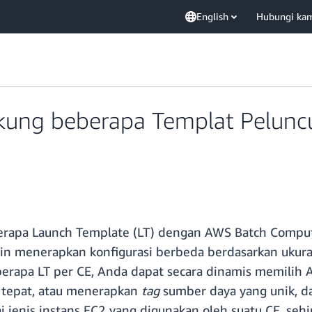
English
Hubungi ka
kung beberapa Templat Pelunc
rapa Launch Template (LT) dengan AWS Batch Compute
in menerapkan konfigurasi berbeda berdasarkan ukura
erapa LT per CE, Anda dapat secara dinamis memilih 
tepat, atau menerapkan
tag
sumber daya yang unik, d
i jenis instans EC2 yang digunakan oleh suatu CE, 