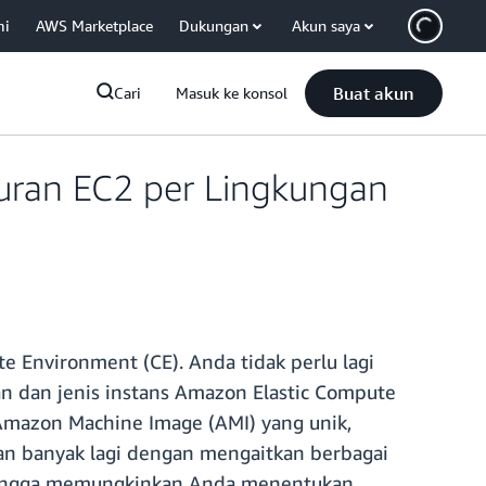
mi
AWS Marketplace
Dukungan
Akun saya
Buat akun
Cari
Masuk ke konsol
uran EC2 per Lingkungan
 Environment (CE). Anda tidak perlu lagi
n dan jenis instans Amazon Elastic Compute
Amazon Machine Image (AMI) yang unik,
an banyak lagi dengan mengaitkan berbagai
sehingga memungkinkan Anda menentukan