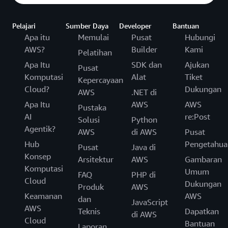
Pelajari
Sumber Daya
Developer
Bantuan
Apa itu
Memulai
Pusat
Hubungi
AWS?
Builder
Kami
Pelatihan
Apa Itu
SDK dan
Ajukan
Pusat
Komputasi
Alat
Tiket
Kepercayaan
Cloud?
Dukungan
AWS
.NET di
Apa Itu
AWS
AWS
Pustaka
AI
re:Post
Solusi
Python
Agentik?
AWS
di AWS
Pusat
Hub
Pengetahua
Pusat
Java di
Konsep
Arsitektur
AWS
Gambaran
Komputasi
Umum
FAQ
PHP di
Cloud
Dukungan
Produk
AWS
Keamanan
AWS
dan
JavaScript
AWS
Teknis
Dapatkan
di AWS
Cloud
Bantuan
Laporan