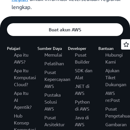
lengkap.
Buat akun AWS
Pelajari
Sumber Daya
Developer
Bantuan
Apa itu
Memulai
Pusat
Hubungi
AWS?
Builder
Kami
Pelatihan
Apa Itu
SDK dan
Ajukan
Pusat
Komputasi
Alat
Tiket
Kepercayaan
Cloud?
Dukungan
AWS
.NET di
Apa Itu
AWS
AWS
Pustaka
AI
re:Post
Solusi
Python
Agentik?
AWS
di AWS
Pusat
Hub
Pengetahua
Pusat
Java di
Konsep
Arsitektur
AWS
Gambaran
Komputasi