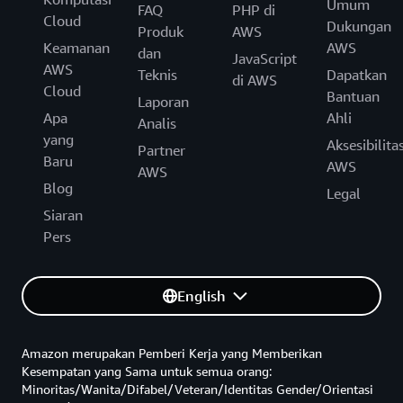
Umum
FAQ
PHP di
Cloud
Dukungan
Produk
AWS
Keamanan
AWS
dan
JavaScript
AWS
Teknis
Dapatkan
di AWS
Cloud
Bantuan
Laporan
Apa
Ahli
Analis
yang
Aksesibilita
Partner
Baru
AWS
AWS
Blog
Legal
Siaran
Pers
English
Amazon merupakan Pemberi Kerja yang Memberikan
Kesempatan yang Sama untuk semua orang:
Minoritas/Wanita/Difabel/Veteran/Identitas Gender/Orientasi