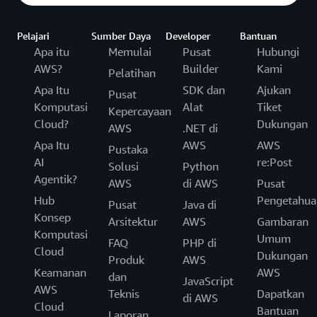
Pelajari
Sumber Daya
Developer
Bantuan
Apa itu
Memulai
Pusat
Hubungi
AWS?
Builder
Kami
Pelatihan
Apa Itu
SDK dan
Ajukan
Pusat
Komputasi
Alat
Tiket
Kepercayaan
Cloud?
Dukungan
AWS
.NET di
Apa Itu
AWS
AWS
Pustaka
AI
re:Post
Solusi
Python
Agentik?
AWS
di AWS
Pusat
Hub
Pengetahua
Pusat
Java di
Konsep
Arsitektur
AWS
Gambaran
Komputasi
Umum
FAQ
PHP di
Cloud
Dukungan
Produk
AWS
Keamanan
AWS
dan
JavaScript
AWS
Teknis
Dapatkan
di AWS
Cloud
Bantuan
Laporan