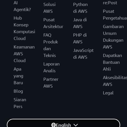
AI
re:Post
Solusi
Python
Agentik?
AWS
di AWS
Pusat
Hub
Pengetahua
Pusat
Java di
Konsep
Arsitektur
AWS
Gambaran
Komputasi
Umum
FAQ
PHP di
Cloud
Dukungan
Produk
AWS
Keamanan
AWS
dan
JavaScript
AWS
Teknis
Dapatkan
di AWS
Cloud
Bantuan
Laporan
Apa
Ahli
Analis
yang
Aksesibilita
Partner
Baru
AWS
AWS
Blog
Legal
Siaran
Pers
English