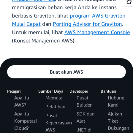
memigrasikan beban kerja Anda ke instans
berbasis Graviton, lihat
program AWS Graviton
Mulai Cepat
dan
Porting Advisor for Graviton
.
Untuk memulai, lihat
AWS Management Console
(Konsol Manajemen AWS).
Buat akun AWS
Pelajari
Sumber Daya
Developer
Bantuan
Apa itu
Memulai
Pusat
Hubungi
AWS?
Builder
Kami
Pelatihan
Apa Itu
SDK dan
Ajukan
Pusat
Komputasi
Alat
Tiket
Kepercayaan
Cloud?
Dukungan
AWS
.NET di