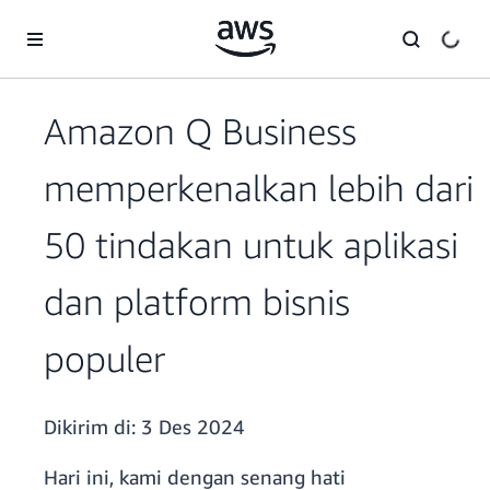
a11y-skip-to-main-content
Amazon Q Business
memperkenalkan lebih dari
50 tindakan untuk aplikasi
dan platform bisnis
populer
Dikirim di:
3 Des 2024
Hari ini, kami dengan senang hati