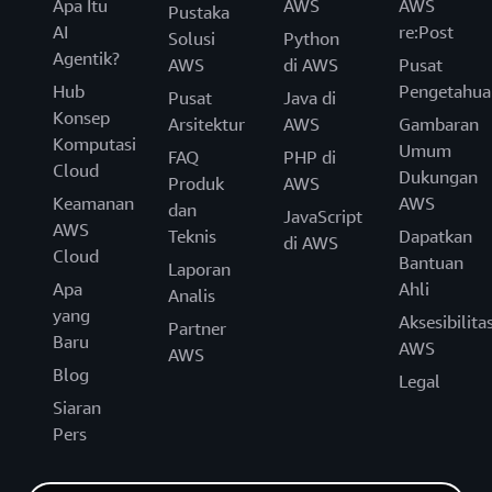
Apa Itu
AWS
AWS
Pustaka
AI
re:Post
Solusi
Python
Agentik?
AWS
di AWS
Pusat
Hub
Pengetahua
Pusat
Java di
Konsep
Arsitektur
AWS
Gambaran
Komputasi
Umum
FAQ
PHP di
Cloud
Dukungan
Produk
AWS
Keamanan
AWS
dan
JavaScript
AWS
Teknis
Dapatkan
di AWS
Cloud
Bantuan
Laporan
Apa
Ahli
Analis
yang
Aksesibilita
Partner
Baru
AWS
AWS
Blog
Legal
Siaran
Pers