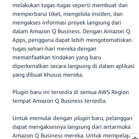
melakukan tugas-tugas seperti membuat dan
memperbarui tiket, mengelola insiden, dan
mengakses informasi proyek langsung dari
dalam Amazon Q Business. Dengan Amazon Q
Apps, pengguna dapat lebih mengotomatiskan
tugas sehari-hari mereka dengan
memanfaatkan tindakan yang baru
diperkenalkan secara langsung di dalam aplikasi
yang dibuat khusus mereka.
Plugin baru ini tersedia di semua AWS Region
tempat Amazon Q Business tersedia.
Untuk memulai dengan
plugin
baru, pelanggan
dapat mengaksesnya langsung dari antarmuka
Amazon Q Business mereka. Untuk mempelajari