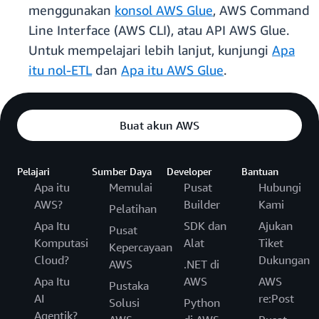
menggunakan
konsol AWS Glue
, AWS Command
Line Interface (AWS CLI), atau API AWS Glue.
Untuk mempelajari lebih lanjut, kunjungi
Apa
itu nol-ETL
dan
Apa itu AWS Glue
.
Buat akun AWS
Pelajari
Sumber Daya
Developer
Bantuan
Apa itu
Memulai
Pusat
Hubungi
AWS?
Builder
Kami
Pelatihan
Apa Itu
SDK dan
Ajukan
Pusat
Komputasi
Alat
Tiket
Kepercayaan
Cloud?
Dukungan
AWS
.NET di
Apa Itu
AWS
AWS
Pustaka
AI
re:Post
Solusi
Python
Agentik?