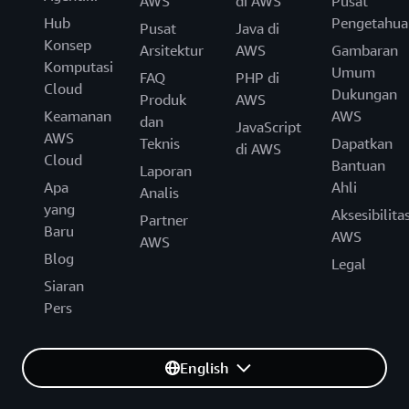
AWS
di AWS
Pusat
Hub
Pengetahua
Pusat
Java di
Konsep
Arsitektur
AWS
Gambaran
Komputasi
Umum
FAQ
PHP di
Cloud
Dukungan
Produk
AWS
Keamanan
AWS
dan
JavaScript
AWS
Teknis
Dapatkan
di AWS
Cloud
Bantuan
Laporan
Apa
Ahli
Analis
yang
Aksesibilita
Partner
Baru
AWS
AWS
Blog
Legal
Siaran
Pers
English