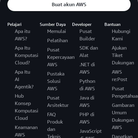
Buat akun AWS
Pelajari
Sumber Daya
Developer
Bantuan
Apa itu
Memulai
Pusat
Hubungi
AWS?
Builder
Kami
Pelatihan
Apa Itu
SDK dan
Ajukan
Pusat
Komputasi
Alat
Tiket
Kepercayaan
Cloud?
Dukungan
AWS
.NET di
Apa Itu
AWS
AWS
Pustaka
AI
re:Post
Solusi
Python
Agentik?
AWS
di AWS
Pusat
Hub
Pengetahua
Pusat
Java di
Konsep
Arsitektur
AWS
Gambaran
Komputasi
Umum
FAQ
PHP di
Cloud
Dukungan
Produk
AWS
Keamanan
AWS
dan
JavaScript
AWS
Teknis
Dapatkan