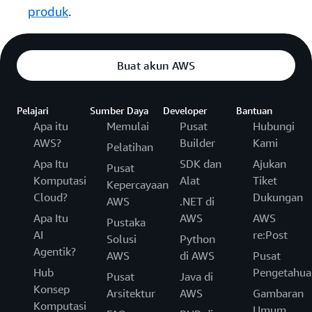
produk
.
Buat akun AWS
Pelajari
Sumber Daya
Developer
Bantuan
Apa itu
Memulai
Pusat
Hubungi
AWS?
Builder
Kami
Pelatihan
Apa Itu
SDK dan
Ajukan
Pusat
Komputasi
Alat
Tiket
Kepercayaan
Cloud?
Dukungan
AWS
.NET di
Apa Itu
AWS
AWS
Pustaka
AI
re:Post
Solusi
Python
Agentik?
AWS
di AWS
Pusat
Hub
Pengetahua
Pusat
Java di
Konsep
Arsitektur
AWS
Gambaran
Komputasi
Umum