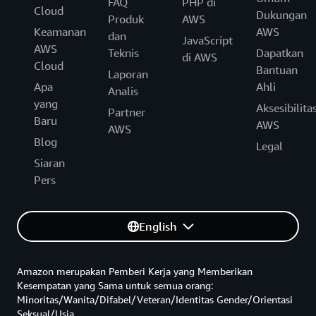
FAQ
PHP di
Cloud
Dukungan
Produk
AWS
Keamanan
AWS
dan
JavaScript
AWS
Teknis
Dapatkan
di AWS
Cloud
Bantuan
Laporan
Apa
Ahli
Analis
yang
Aksesibilita
Partner
Baru
AWS
AWS
Blog
Legal
Siaran
Pers
English
Amazon merupakan Pemberi Kerja yang Memberikan
Kesempatan yang Sama untuk semua orang:
Minoritas/Wanita/Difabel/Veteran/Identitas Gender/Orientasi
Seksual/Usia.