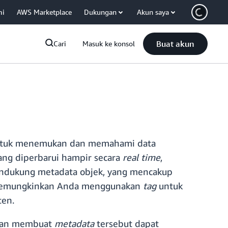
mi
AWS Marketplace
Dukungan
Akun saya
Buat akun
Cari
Masuk ke konsol
untuk menemukan dan memahami data
ng diperbarui hampir secara
real time
,
mendukung metadata objek, yang mencakup
ng memungkinkan Anda menggunakan
tag
untuk
ten.
an membuat
metadata
tersebut dapat