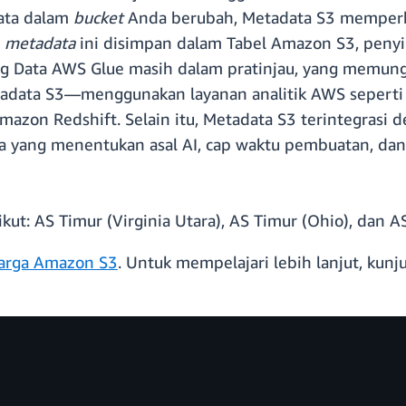
data dalam
bucket
Anda berubah, Metadata S3 memperb
l
metadata
ini disimpan dalam Tabel Amazon S3, peny
alog Data AWS Glue masih dalam pratinjau, yang mem
etadata S3—menggunakan layanan analitik AWS sepert
azon Redshift. Selain itu, Metadata S3 terintegras
a yang menentukan asal AI, cap waktu pembuatan, dan
ut: AS Timur (Virginia Utara), AS Timur (Ohio), dan A
arga Amazon S3
. Untuk mempelajari lebih lanjut, kunj