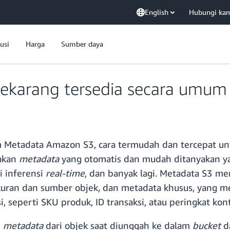
English
Hubungi ka
usi
Harga
Sumber daya
ekarang tersedia secara umum
etadata Amazon S3, cara termudah dan tercepat 
akan
metadata
yang otomatis dan mudah ditanyakan ya
i inferensi
real-time
, dan banyak lagi. Metadata S3 
i ukuran dan sumber objek, dan metadata khusus, ya
 seperti SKU produk, ID transaksi, atau peringkat kon
p
metadata
dari objek saat diunggah ke dalam
bucket
d