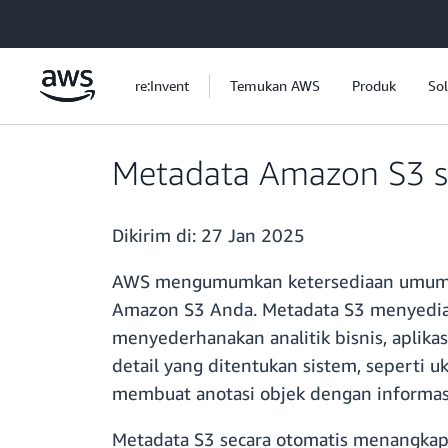
a11y-skip-to-main-content
re:Invent
Temukan AWS
Produk
Sol
Metadata Amazon S3 s
Dikirim di:
27 Jan 2025
AWS mengumumkan ketersediaan umum M
Amazon S3 Anda. Metadata S3 menyedi
menyederhanakan analitik bisnis, aplikas
detail yang ditentukan sistem, sepert
membuat anotasi objek dengan informasi,
Metadata S3 secara otomatis menangka