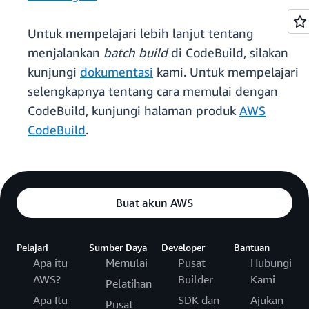
Untuk mempelajari lebih lanjut tentang
menjalankan
batch build
di CodeBuild, silakan
kunjungi
dokumentasi
kami. Untuk mempelajari
selengkapnya tentang cara memulai dengan
CodeBuild, kunjungi halaman produk
AWS
CodeBuild
.
Buat akun AWS
Pelajari
Sumber Daya
Developer
Bantuan
Apa itu
Memulai
Pusat
Hubungi
AWS?
Builder
Kami
Pelatihan
Apa Itu
SDK dan
Ajukan
Pusat