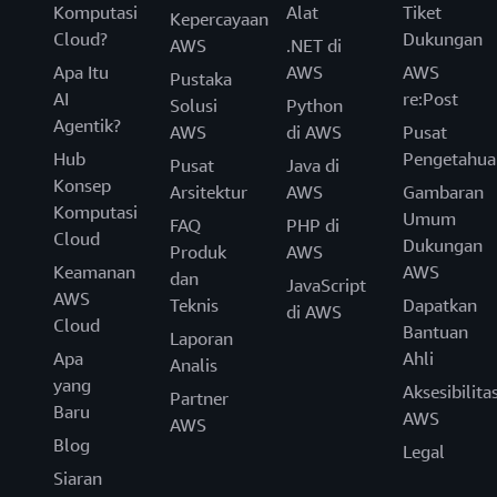
Komputasi
Alat
Tiket
Kepercayaan
Cloud?
Dukungan
AWS
.NET di
Apa Itu
AWS
AWS
Pustaka
AI
re:Post
Solusi
Python
Agentik?
AWS
di AWS
Pusat
Hub
Pengetahua
Pusat
Java di
Konsep
Arsitektur
AWS
Gambaran
Komputasi
Umum
FAQ
PHP di
Cloud
Dukungan
Produk
AWS
Keamanan
AWS
dan
JavaScript
AWS
Teknis
Dapatkan
di AWS
Cloud
Bantuan
Laporan
Apa
Ahli
Analis
yang
Aksesibilita
Partner
Baru
AWS
AWS
Blog
Legal
Siaran