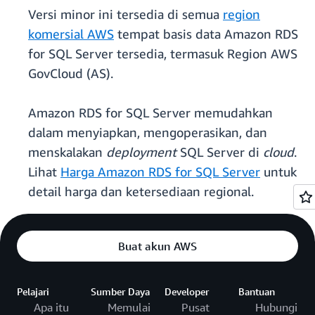
Versi minor ini tersedia di semua
region
komersial AWS
tempat basis data Amazon RDS
for SQL Server tersedia, termasuk Region AWS
GovCloud (AS).
Amazon RDS for SQL Server memudahkan
dalam menyiapkan, mengoperasikan, dan
menskalakan
deployment
SQL Server di
cloud
.
Lihat
Harga Amazon RDS for SQL Server
untuk
detail harga dan ketersediaan regional.
Buat akun AWS
Pelajari
Sumber Daya
Developer
Bantuan
Apa itu
Memulai
Pusat
Hubungi