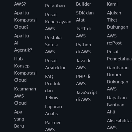
AWS?
Builder
Kami
Pelatihan
Apa Itu
SDK dan
Ajukan
Pusat
Komputasi
Alat
Tiket
Kepercayaan
Cloud?
Dukungan
AWS
.NET di
Apa Itu
AWS
AWS
Pustaka
AI
re:Post
Solusi
Python
Agentik?
AWS
di AWS
Pusat
Hub
Pengetahua
Pusat
Java di
Konsep
Arsitektur
AWS
Gambaran
Komputasi
Umum
FAQ
PHP di
Cloud
Dukungan
Produk
AWS
Keamanan
AWS
dan
JavaScript
AWS
Teknis
Dapatkan
di AWS
Cloud
Bantuan
Laporan
Apa
Ahli
Analis
yang
Aksesibilita
Partner
Baru
AWS
AWS