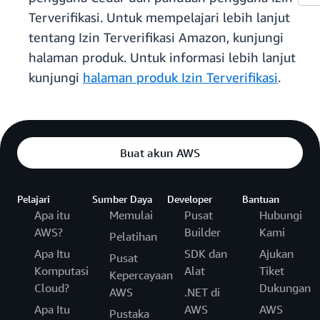
Terverifikasi. Untuk mempelajari lebih lanjut
tentang Izin Terverifikasi Amazon, kunjungi
halaman produk. Untuk informasi lebih lanjut
kunjungi
halaman produk Izin Terverifikasi
.
Buat akun AWS
Pelajari
Sumber Daya
Developer
Bantuan
Apa itu
Memulai
Pusat
Hubungi
AWS?
Builder
Kami
Pelatihan
Apa Itu
SDK dan
Ajukan
Pusat
Komputasi
Alat
Tiket
Kepercayaan
Cloud?
Dukungan
AWS
.NET di
Apa Itu
AWS
AWS
Pustaka