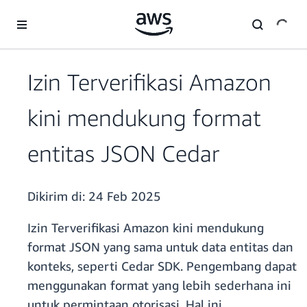
a11y-skip-to-main-content
Izin Terverifikasi Amazon
kini mendukung format
entitas JSON Cedar
Dikirim di:
24 Feb 2025
Izin Terverifikasi Amazon kini mendukung
format JSON yang sama untuk data entitas dan
konteks, seperti Cedar SDK. Pengembang dapat
menggunakan format yang lebih sederhana ini
untuk permintaan otorisasi. Hal ini