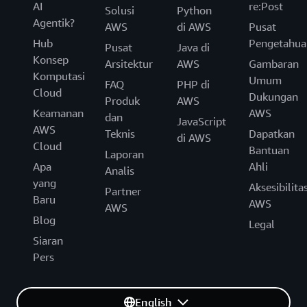
AI
re:Post
Solusi
Python
Agentik?
AWS
di AWS
Pusat
Hub
Pengetahua
Pusat
Java di
Konsep
Arsitektur
AWS
Gambaran
Komputasi
Umum
FAQ
PHP di
Cloud
Dukungan
Produk
AWS
Keamanan
AWS
dan
JavaScript
AWS
Teknis
Dapatkan
di AWS
Cloud
Bantuan
Laporan
Apa
Ahli
Analis
yang
Aksesibilita
Partner
Baru
AWS
AWS
Blog
Legal
Siaran
Pers
English