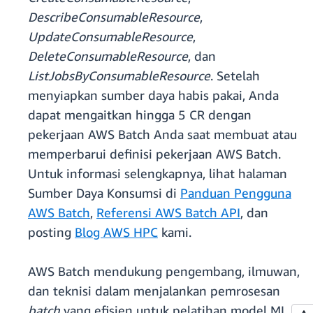
DescribeConsumableResource
,
UpdateConsumableResource
,
DeleteConsumableResource
, dan
ListJobsByConsumableResource
. Setelah
menyiapkan sumber daya habis pakai, Anda
dapat mengaitkan hingga 5 CR dengan
pekerjaan AWS Batch Anda saat membuat atau
memperbarui definisi pekerjaan AWS Batch.
Untuk informasi selengkapnya, lihat halaman
Sumber Daya Konsumsi di
Panduan Pengguna
AWS Batch
,
Referensi AWS Batch API
, dan
posting
Blog AWS HPC
kami.
AWS Batch mendukung pengembang, ilmuwan,
dan teknisi dalam menjalankan pemrosesan
batch
yang efisien untuk pelatihan model ML,