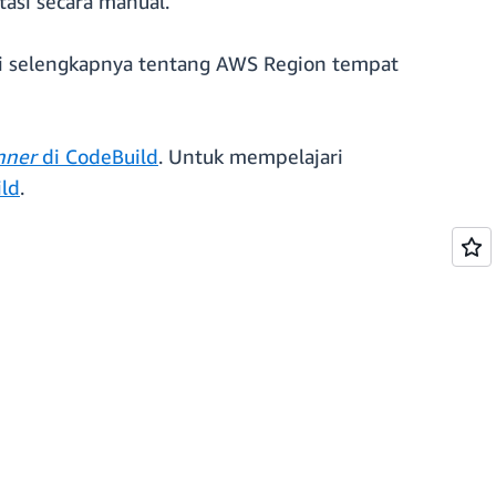
si secara manual.
si selengkapnya tentang AWS Region tempat
nner
di CodeBuild
. Untuk mempelajari
ld
.