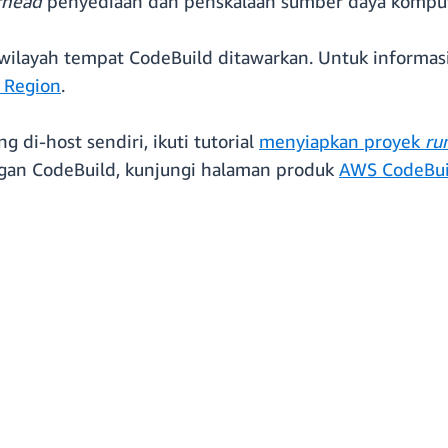
rhead
penyediaan dan penskalaan sumber daya komputa
a wilayah tempat CodeBuild ditawarkan. Untuk informa
 Region
.
g di-host sendiri, ikuti tutorial
menyiapkan proyek
ru
gan CodeBuild, kunjungi halaman produk
AWS CodeBui