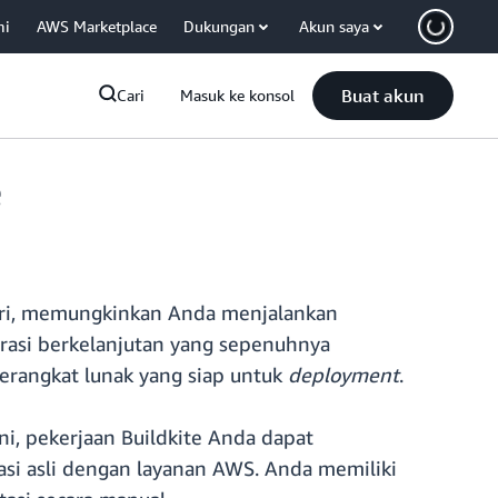
mi
AWS Marketplace
Dukungan
Akun saya
Buat akun
Cari
Masuk ke konsol
e
ri, memungkinkan Anda menjalankan
grasi berkelanjutan yang sepenuhnya
erangkat lunak yang siap untuk
deployment
.
ni, pekerjaan Buildkite Anda dapat
asi asli dengan layanan AWS. Anda memiliki