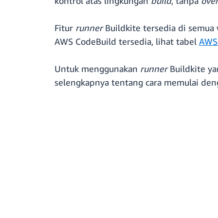
kontrol atas lingkungan
build
, tanpa
ove
Fitur
runner
Buildkite tersedia di semu
AWS CodeBuild tersedia, lihat tabel
AWS
Untuk menggunakan
runner
Buildkite yan
selengkapnya tentang cara memulai den