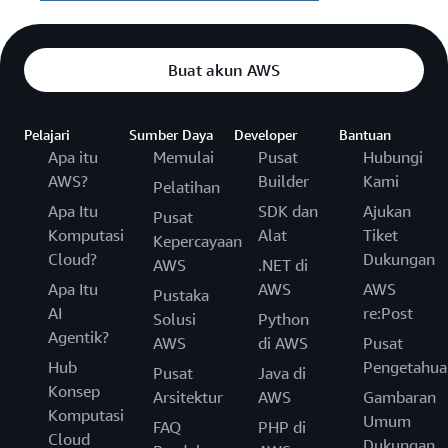
Buat akun AWS
Pelajari
Sumber Daya
Developer
Bantuan
Apa itu
Memulai
Pusat
Hubungi
AWS?
Builder
Kami
Pelatihan
Apa Itu
SDK dan
Ajukan
Pusat
Komputasi
Alat
Tiket
Kepercayaan
Cloud?
Dukungan
AWS
.NET di
Apa Itu
AWS
AWS
Pustaka
AI
re:Post
Solusi
Python
Agentik?
AWS
di AWS
Pusat
Hub
Pengetahua
Pusat
Java di
Konsep
Arsitektur
AWS
Gambaran
Komputasi
Umum
FAQ
PHP di
Cloud
Dukungan