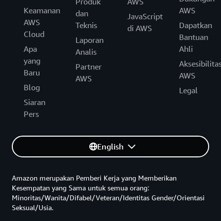
Produk
AWS
Keamanan
AWS
dan
JavaScript
AWS
Teknis
Dapatkan
di AWS
Cloud
Bantuan
Laporan
Apa
Ahli
Analis
yang
Aksesibilita
Partner
Baru
AWS
AWS
Blog
Legal
Siaran
Pers
English
Amazon merupakan Pemberi Kerja yang Memberikan
Kesempatan yang Sama untuk semua orang:
Minoritas/Wanita/Difabel/Veteran/Identitas Gender/Orientasi
Seksual/Usia.