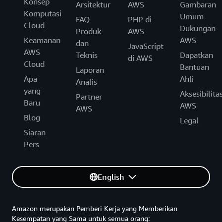
Konsep
Arsitektur
AWS
Gambaran
Komputasi
Umum
FAQ
PHP di
Cloud
Dukungan
Produk
AWS
Keamanan
AWS
dan
JavaScript
AWS
Teknis
Dapatkan
di AWS
Cloud
Bantuan
Laporan
Apa
Ahli
Analis
yang
Aksesibilita
Partner
Baru
AWS
AWS
Blog
Legal
Siaran
Pers
English
Amazon merupakan Pemberi Kerja yang Memberikan
Kesempatan yang Sama untuk semua orang: