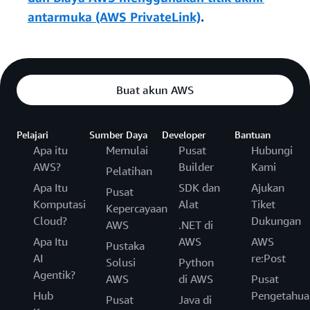
antarmuka (AWS PrivateLink)
.
Buat akun AWS
Pelajari
Sumber Daya
Developer
Bantuan
Apa itu
Memulai
Pusat
Hubungi
AWS?
Builder
Kami
Pelatihan
Apa Itu
SDK dan
Ajukan
Pusat
Komputasi
Alat
Tiket
Kepercayaan
Cloud?
Dukungan
AWS
.NET di
Apa Itu
AWS
AWS
Pustaka
AI
re:Post
Solusi
Python
Agentik?
AWS
di AWS
Pusat
Hub
Pengetahua
Pusat
Java di