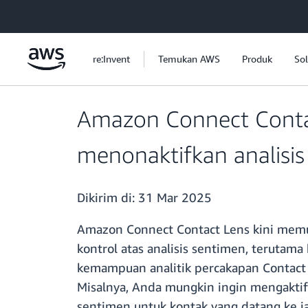
a11y-skip-to-main-content
re:Invent
Temukan AWS
Produk
Sol
Amazon Connect Conta
menonaktifkan analisi
Dikirim di:
31 Mar 2025
Amazon Connect Contact Lens kini memun
kontrol atas analisis sentimen, teruta
kemampuan analitik percakapan Contact L
Misalnya, Anda mungkin ingin mengaktif
sentimen untuk kontak yang datang ke j