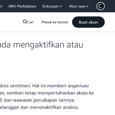
mi
AWS Marketplace
Dukungan
Akun saya
Buat akun
Cari
Masuk ke konsol
da mengaktifkan atau
sis sentimen. Hal ini memberi organisasi
han, sembari tetap mempertahankan akses ke
if, dan wawasan percakapan lainnya.
pelanggan dan menonaktifkan analisis