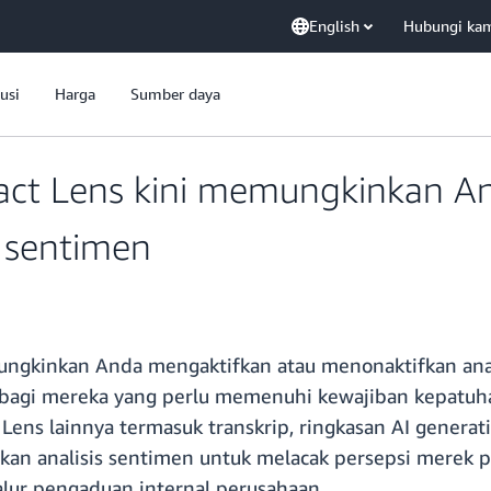
English
Hubungi ka
usi
Harga
Sumber daya
ct Lens kini memungkinkan An
s sentimen
gkinkan Anda mengaktifkan atau menonaktifkan anali
ma bagi mereka yang perlu memenuhi kewajiban kepatu
ens lainnya termasuk transkrip, ringkasan AI generat
kan analisis sentimen untuk melacak persepsi merek 
alur pengaduan internal perusahaan.