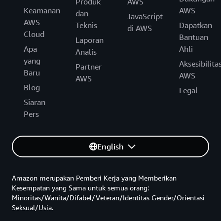
Produk
AWS
Keamanan
AWS
dan
JavaScript
AWS
Teknis
Dapatkan
di AWS
Cloud
Bantuan
Laporan
Apa
Ahli
Analis
yang
Aksesibilita
Partner
Baru
AWS
AWS
Blog
Legal
Siaran
Pers
English
Amazon merupakan Pemberi Kerja yang Memberikan
Kesempatan yang Sama untuk semua orang:
Minoritas/Wanita/Difabel/Veteran/Identitas Gender/Orientasi
Seksual/Usia.