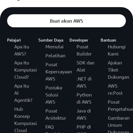
Buat akun AWS
Pelajari
Sumber Daya
Developer
Bantuan
Apa itu
Memulai
Pusat
Hubungi
AWS?
Builder
Kami
Pelatihan
Apa Itu
SDK dan
Ajukan
Pusat
Komputasi
Alat
Tiket
Kepercayaan
Cloud?
Dukungan
AWS
.NET di
Apa Itu
AWS
AWS
Pustaka
AI
re:Post
Solusi
Python
Agentik?
AWS
di AWS
Pusat
Hub
Pengetahua
Pusat
Java di
Konsep
Arsitektur
AWS
Gambaran
Komputasi
Umum
FAQ
PHP di
Cloud
Dukungan