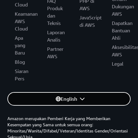
FAQ
PHP di
Cloud
Dukungan
Produk
AWS
Keamanan
AWS
dan
JavaScript
AWS
Teknis
Dapatkan
di AWS
Cloud
Bantuan
Laporan
Apa
Ahli
Analis
yang
Aksesibilita
Partner
Baru
AWS
AWS
Blog
Legal
Siaran
Pers
English
Amazon merupakan Pemberi Kerja yang Memberikan
Kesempatan yang Sama untuk semua orang:
Minoritas/Wanita/Difabel/Veteran/Identitas Gender/Orientasi
Seksual/Usia.