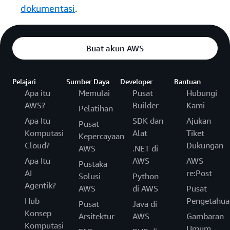
dokumentasi
.
Buat akun AWS
Pelajari
Sumber Daya
Developer
Bantuan
Apa itu
Memulai
Pusat
Hubungi
AWS?
Builder
Kami
Pelatihan
Apa Itu
SDK dan
Ajukan
Pusat
Komputasi
Alat
Tiket
Kepercayaan
Cloud?
Dukungan
AWS
.NET di
Apa Itu
AWS
AWS
Pustaka
AI
re:Post
Solusi
Python
Agentik?
AWS
di AWS
Pusat
Hub
Pengetahua
Pusat
Java di
Konsep
Arsitektur
AWS
Gambaran
Komputasi
Umum