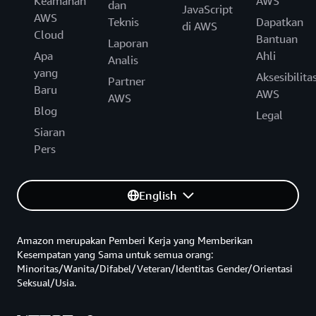
Keamanan
AWS
dan
JavaScript
AWS
Teknis
Dapatkan
di AWS
Cloud
Bantuan
Laporan
Apa
Ahli
Analis
yang
Aksesibilita
Partner
Baru
AWS
AWS
Blog
Legal
Siaran
Pers
English
Amazon merupakan Pemberi Kerja yang Memberikan
Kesempatan yang Sama untuk semua orang:
Minoritas/Wanita/Difabel/Veteran/Identitas Gender/Orientasi
Seksual/Usia.