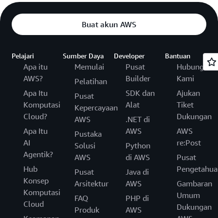
Buat akun AWS
Pelajari
Sumber Daya
Developer
Bantuan
Apa itu
Memulai
Pusat
Hubungi
AWS?
Builder
Kami
Pelatihan
Apa Itu
SDK dan
Ajukan
Pusat
Komputasi
Alat
Tiket
Kepercayaan
Cloud?
Dukungan
AWS
.NET di
Apa Itu
AWS
AWS
Pustaka
AI
re:Post
Solusi
Python
Agentik?
AWS
di AWS
Pusat
Hub
Pengetahua
Pusat
Java di
Konsep
Arsitektur
AWS
Gambaran
Komputasi
Umum
FAQ
PHP di
Cloud
Dukungan
Produk
AWS