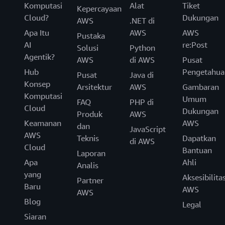
Komputasi
Alat
Tiket
Kepercayaan
Cloud?
Dukungan
AWS
.NET di
Apa Itu
AWS
AWS
Pustaka
AI
re:Post
Solusi
Python
Agentik?
AWS
di AWS
Pusat
Hub
Pengetahua
Pusat
Java di
Konsep
Arsitektur
AWS
Gambaran
Komputasi
Umum
FAQ
PHP di
Cloud
Dukungan
Produk
AWS
Keamanan
AWS
dan
JavaScript
AWS
Teknis
Dapatkan
di AWS
Cloud
Bantuan
Laporan
Apa
Ahli
Analis
yang
Aksesibilita
Partner
Baru
AWS
AWS
Blog
Legal
Siaran