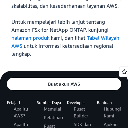
skalabilitas, dan kesederhanaan layanan AWS.
Untuk mempelajari lebih lanjut tentang
Amazon FSx for NetApp ONTAP, kunjungi
halaman produk
kami, dan lihat
Tabel Wilayah
AWS
untuk informasi ketersediaan regional
lengkap.
Buat akun AWS
Pelajari
Sumber Daya
Developer
Bantuan
Apa itu
Memulai
Pusat
Hubungi
AWS?
Builder
Kami
Pelatihan
Apa Itu
SDK dan
Ajukan
Pusat