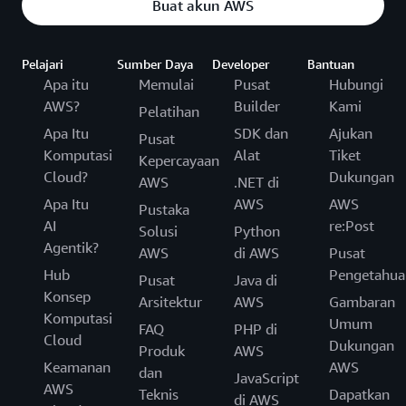
Buat akun AWS
Pelajari
Sumber Daya
Developer
Bantuan
Apa itu
Memulai
Pusat
Hubungi
AWS?
Builder
Kami
Pelatihan
Apa Itu
SDK dan
Ajukan
Pusat
Komputasi
Alat
Tiket
Kepercayaan
Cloud?
Dukungan
AWS
.NET di
Apa Itu
AWS
AWS
Pustaka
AI
re:Post
Solusi
Python
Agentik?
AWS
di AWS
Pusat
Hub
Pengetahua
Pusat
Java di
Konsep
Arsitektur
AWS
Gambaran
Komputasi
Umum
FAQ
PHP di
Cloud
Dukungan
Produk
AWS
Keamanan
AWS
dan
JavaScript
AWS
Teknis
Dapatkan
di AWS