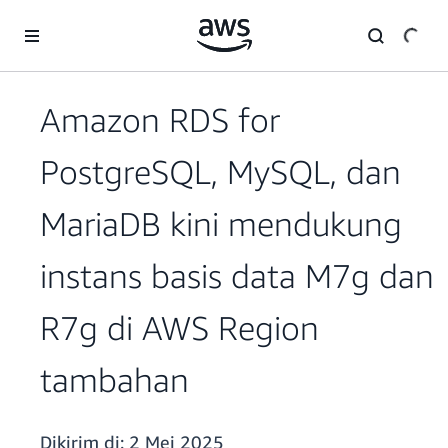
a11y-skip-to-main-content
Amazon RDS for
PostgreSQL, MySQL, dan
MariaDB kini mendukung
instans basis data M7g dan
R7g di AWS Region
tambahan
Dikirim di:
2 Mei 2025