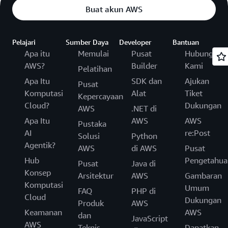
Buat akun AWS
Pelajari
Sumber Daya
Developer
Bantuan
Apa itu
Memulai
Pusat
Hubungi
AWS?
Builder
Kami
Pelatihan
Apa Itu
SDK dan
Ajukan
Pusat
Komputasi
Alat
Tiket
Kepercayaan
Cloud?
Dukungan
AWS
.NET di
Apa Itu
AWS
AWS
Pustaka
AI
re:Post
Solusi
Python
Agentik?
AWS
di AWS
Pusat
Hub
Pengetahua
Pusat
Java di
Konsep
Arsitektur
AWS
Gambaran
Komputasi
Umum
FAQ
PHP di
Cloud
Dukungan
Produk
AWS
Keamanan
AWS
dan
JavaScript
AWS
Teknis
Dapatkan