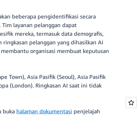
an beberapa pengidentifikasi secara
. Tim layanan pelanggan dapat
sifik mereka, termasuk data demografis,
n ringkasan pelanggan yang dihasilkan AI
na membantu organisasi membuat keputusan
e Town), Asia Pasifik (Seoul), Asia Pasifik
ropa (London). Ringkasan AI saat ini tidak
u buka
halaman dokumentasi
penjelajah