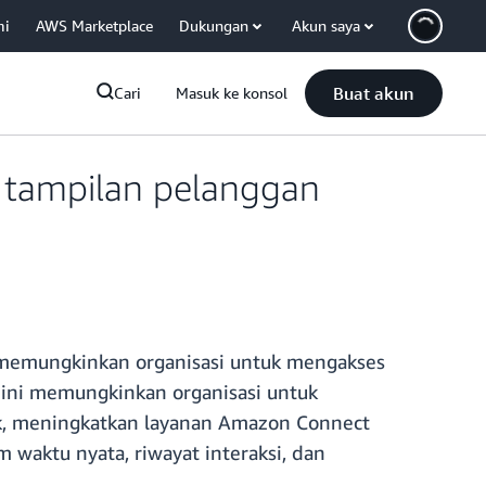
mi
AWS Marketplace
Dukungan
Akun saya
Buat akun
Cari
Masuk ke konsol
 tampilan pelanggan
 memungkinkan organisasi untuk mengakses
 ini memungkinkan organisasi untuk
ak, meningkatkan layanan Amazon Connect
waktu nyata, riwayat interaksi, dan