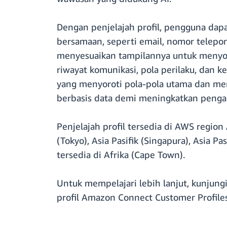
Dengan penjelajah profil, pengguna da
bersamaan, seperti email, nomor telepon
menyesuaikan tampilannya untuk menyoro
riwayat komunikasi, pola perilaku, dan 
yang menyoroti pola-pola utama dan me
berbasis data demi meningkatkan penga
Penjelajah profil tersedia di AWS region A
(Tokyo), Asia Pasifik (Singapura), Asia Pa
tersedia di Afrika (Cape Town).
Untuk mempelajari lebih lanjut, kunjun
profil Amazon Connect Customer Profiles