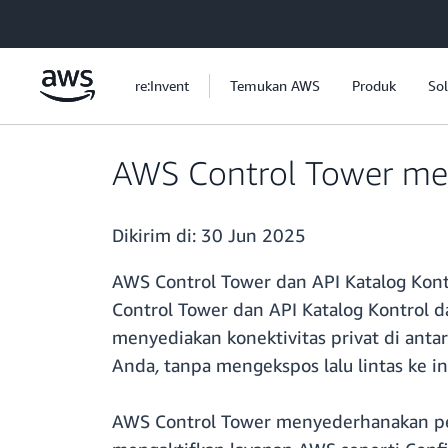
a11y-skip-to-main-content
re:Invent
Temukan AWS
Produk
Sol
AWS Control Tower me
Dikirim di:
30 Jun 2025
AWS Control Tower dan API Katalog Kont
Control Tower dan API Katalog Kontrol d
menyediakan konektivitas privat di anta
Anda
,
tanpa mengekspos lalu lintas ke in
AWS Control Tower menyederhanakan pen