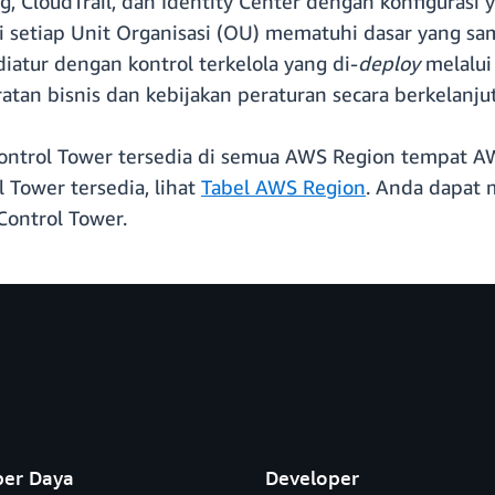
, CloudTrail, dan Identity Center dengan konfigurasi
setiap Unit Organisasi (OU) mematuhi dasar yang sama
diatur dengan kontrol terkelola yang di-
deploy
melalui 
tan bisnis dan kebijakan peraturan secara berkelanju
ntrol Tower tersedia di semua AWS Region tempat AWS
Tower tersedia, lihat
Tabel AWS Region
. Anda dapat
ontrol Tower.
er Daya
Developer