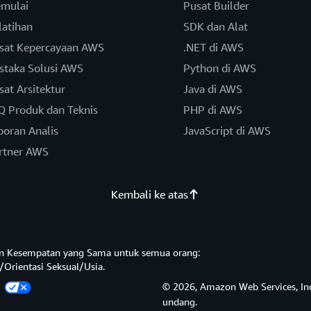
mulai
Pusat Builder
latihan
SDK dan Alat
sat Kepercayaan AWS
.NET di AWS
staka Solusi AWS
Python di AWS
sat Arsitektur
Java di AWS
Q Produk dan Teknis
PHP di AWS
poran Analis
JavaScript di AWS
rtner AWS
Kembali ke atas
n Kesempatan yang Sama untuk semua orang:
/Orientasi Seksual/Usia.
a
© 2026, Amazon Web Services, Inc.
undang.