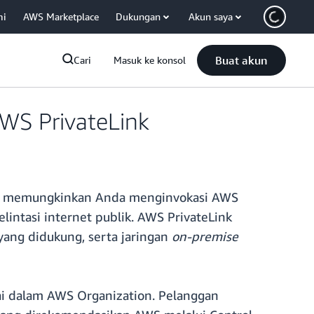
mi
AWS Marketplace
Dukungan
Akun saya
Buat akun
Cari
Masuk ke konsol
S PrivateLink
, memungkinkan Anda menginvokasi AWS
lintasi internet publik. AWS PrivateLink
 yang didukung, serta jaringan
on-premise
i dalam AWS Organization. Pelanggan